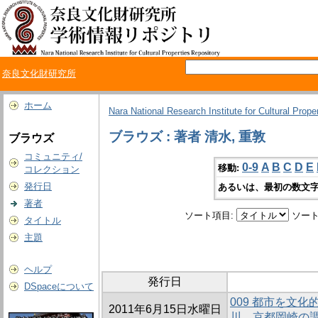
奈良文化財研究所
ホーム
Nara National Research Institute for Cultural Prope
ブラウズ : 著者 清水, 重敦
ブラウズ
コミュニティ/
0-9
A
B
C
D
E
移動:
コレクション
発行日
あるいは、最初の数文字
著者
ソート項目:
ソート
タイトル
主題
ヘルプ
発行日
DSpaceについて
009 都市を文化
2011年6月15日水曜日
川、京都岡崎の