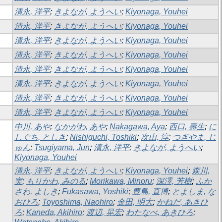
清永, 洋平
;
きよなが, ようへい
;
Kiyonaga, Youhei
清永, 洋平
;
きよなが, ようへい
;
Kiyonaga, Youhei
清永, 洋平
;
きよなが, ようへい
;
Kiyonaga, Youhei
清永, 洋平
;
きよなが, ようへい
;
Kiyonaga, Youhei
清永, 洋平
;
きよなが, ようへい
;
Kiyonaga, Youhei
清永, 洋平
;
きよなが, ようへい
;
Kiyonaga, Youhei
清永, 洋平
;
きよなが, ようへい
;
Kiyonaga, Youhei
清永, 洋平
;
きよなが, ようへい
;
Kiyonaga, Youhei
中川, あや
;
なかがわ, あや
;
Nakagawa, Aya
;
西口, 壽生
;
に
しぐち, としき
;
Nishiguchi, Toshiki
;
次山, 淳
;
つぎやま, じ
ゅん
;
Tsugiyama, Jun
;
清永, 洋平
;
きよなが, ようへい
;
Kiyonaga, Youhei
清永, 洋平
;
きよなが, ようへい
;
Kiyonaga, Youhei
;
森川,
実
;
もりかわ, みのる
;
Morikawa, Minoru
;
深澤, 芳樹
;
ふか
さわ, よしき
;
Fukasawa, Yoshiki
;
豊島, 直博
;
とよしま, な
おひろ
;
Toyoshima, Naohiro
;
金田, 明大
;
かねだ, あきひ
ろ
;
Kaneda, Akihiro
;
渡辺, 晃宏
;
わたなべ, あきひろ
;