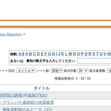
rties Repository
>
0-9
A
B
C
D
E
F
G
H
I
J
K
L
M
N
O
P
Q
R
S
T
U
V
W
移動:
あるいは、最初の数文字を入力してください:
ソート項目:
ソート順:
表示件数
表示著者数:
検索結果表示: 1 - 15 / 15
タイトル
朝堂院の調査(平城第376次)
ア・プランバナ遺跡群の地震被害
仏 飛鳥資料館のみどころ（13）