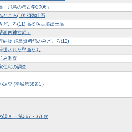
報展「飛鳥の考古学2006」
みどころ(10) 須弥山石
みどころ(11) 高松塚古墳出土品
墳壁画四神玄武」
の埋納物 飛鳥資料館のみどころ(12)
と発掘された壁画たち
町並み調査
村家住宅の調査
の調査 (平城第389次）
の調査 －第367・376次