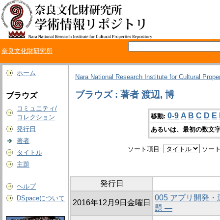
奈良文化財研究所
ホーム
Nara National Research Institute for Cultural Prope
ブラウズ : 著者 渡辺, 博
ブラウズ
コミュニティ/
0-9
A
B
C
D
E
移動:
コレクション
発行日
あるいは、最初の数文字
著者
ソート項目:
ソート
タイトル
主題
発行日
ヘルプ
005 アプリ開発・
DSpaceについて
2016年12月9日金曜日
題 ―