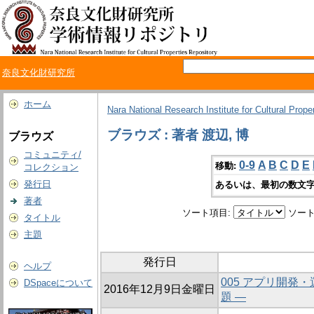
奈良文化財研究所
ホーム
Nara National Research Institute for Cultural Prope
ブラウズ : 著者 渡辺, 博
ブラウズ
コミュニティ/
0-9
A
B
C
D
E
移動:
コレクション
発行日
あるいは、最初の数文字
著者
ソート項目:
ソート
タイトル
主題
発行日
ヘルプ
005 アプリ開発・
DSpaceについて
2016年12月9日金曜日
題 ―