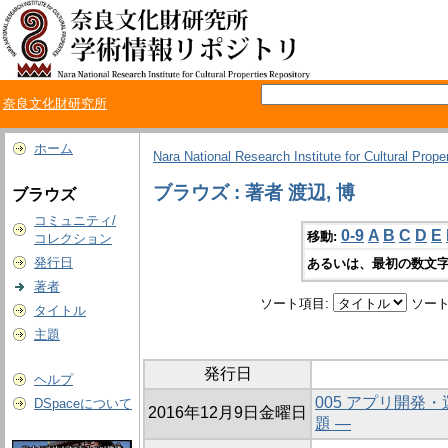
奈良文化財研究所
ホーム
Nara National Research Institute for Cultural Prope
ブラウズ : 著者 渡辺, 博
ブラウズ
コミュニティ/
0-9
A
B
C
D
E
移動:
コレクション
発行日
あるいは、最初の数文字
著者
ソート項目:
ソート
タイトル
主題
発行日
ヘルプ
005 アプリ開発・
DSpaceについて
2016年12月9日金曜日
題 ―