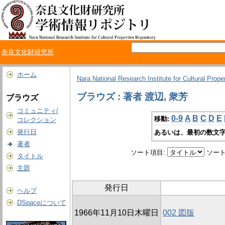
奈良文化財研究所
ホーム
Nara National Research Institute for Cultural Prope
ブラウズ : 著者 渡辺, 衆芳
ブラウズ
コミュニティ/
0-9
A
B
C
D
E
移動:
コレクション
発行日
あるいは、最初の数文字
著者
ソート項目:
ソート
タイトル
主題
発行日
ヘルプ
DSpaceについて
1966年11月10日木曜日
002 図版