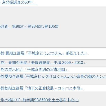
・京発掘調査の50年」
調査 第98次・第98-6次､第106次
資料館 夏期企画展「平城京どうぶつえん」盛況でした！
料館 春期企画展「発掘速報展 平城 2009・2010」
資料館の展示紹介「平城京周辺の写真地図」
資料館夏期企画展 ｢平城京ビックリはくらんかい-奈良の都のナン
資料館秋期企画展「地下の正倉院展－コトバと木簡」
大別の検討(1) -前半期SD8600出土土器を中心に-