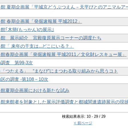
資料館 夏期企画展「平城京どうぶつえん－天平びとのアニマルア
料館 春期企画展「発掘速報展 平城2012」
料館｢木簡(もっかん)の展示｣
資料館 展示紹介 宮殿復原展示コーナーの調度たち
料館「 来年の干支は...どこにいる？」
資料館春期企画展「発掘速報展 平城2011／文化財レスキュー展」
の調査 第99-3次
化を「つたえる」 “まなび”にまつわる取り組みから思うコト
区の調査 -第108－10次
資料館夏期企画展における新たな試み
資料館来館者を対象とした展示評価調査と都城関連遺跡展示の現
検索結果表示: 10 - 29 / 29
< 前ページ