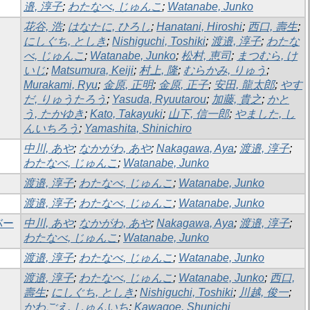
邉, 淳子
;
わたなべ, じゅんこ
;
Watanabe, Junko
花谷, 浩
;
はなたに, ひろし
;
Hanatani, Hiroshi
;
西口, 壽生
;
にしぐち, としき
;
Nishiguchi, Toshiki
;
渡邉, 淳子
;
わたな
べ, じゅんこ
;
Watanabe, Junko
;
松村, 恵司
;
まつむら, け
いじ
;
Matsumura, Keiji
;
村上, 隆
;
むらかみ, りゅう
;
Murakami, Ryu
;
金原, 正明
;
金原, 正子
;
安田, 龍太郎
;
やす
だ, りゅうたろう
;
Yasuda, Ryuutarou
;
加藤, 貴之
;
かと
う, たかゆき
;
Kato, Takayuki
;
山下, 信一郎
;
やました, し
んいちろう
;
Yamashita, Shinichiro
中川, あや
;
なかがわ, あや
;
Nakagawa, Aya
;
渡邉, 淳子
;
わたなべ, じゅんこ
;
Watanabe, Junko
渡邉, 淳子
;
わたなべ, じゅんこ
;
Watanabe, Junko
渡邉, 淳子
;
わたなべ, じゅんこ
;
Watanabe, Junko
バー
中川, あや
;
なかがわ, あや
;
Nakagawa, Aya
;
渡邉, 淳子
;
わたなべ, じゅんこ
;
Watanabe, Junko
渡邉, 淳子
;
わたなべ, じゅんこ
;
Watanabe, Junko
渡邉, 淳子
;
わたなべ, じゅんこ
;
Watanabe, Junko
;
西口,
壽生
;
にしぐち, としき
;
Nishiguchi, Toshiki
;
川越, 俊一
;
かわごえ, しゅんいち
;
Kawagoe, Shunichi