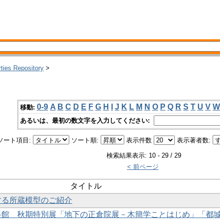
rties Repository
>
0-9
A
B
C
D
E
F
G
H
I
J
K
L
M
N
O
P
Q
R
S
T
U
V
W
移動:
あるいは、最初の数文字を入力してください:
ソート項目:
ソート順:
表示件数
表示著者数:
検索結果表示: 10 - 29 / 29
< 前ページ
タイトル
躍する所蔵模型のご紹介
資料館 秋期特別展「地下の正倉院展－木簡学ことはじめ」「都