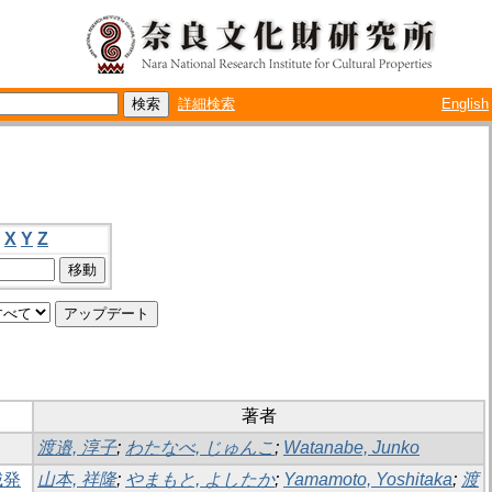
詳細検索
English
X
Y
Z
著者
渡邉, 淳子
;
わたなべ, じゅんこ
;
Watanabe, Junko
城発
山本, 祥隆
;
やまもと, よしたか
;
Yamamoto, Yoshitaka
;
渡