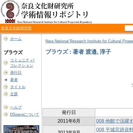
奈良文化財研究所
ホーム
Nara National Research Institute for Cultural Prope
ブラウズ : 著者 渡邉, 淳子
ブラウズ
コミュニティ/
コレクション
発行日
著者
タイトル
主題
ヘルプ
発行日
DSpaceについて
2011年6月
008 他館で活
008 平城宮跡
2013年9月