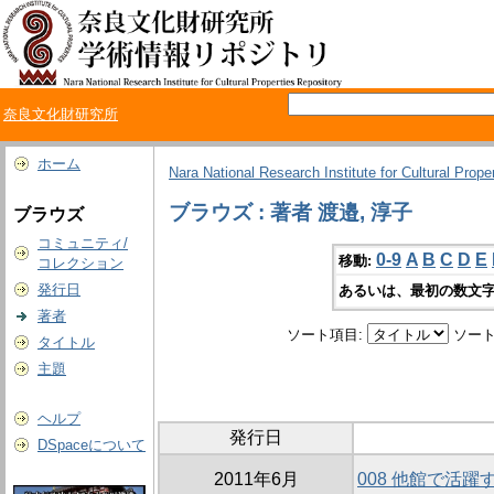
奈良文化財研究所
ホーム
Nara National Research Institute for Cultural Prope
ブラウズ : 著者 渡邉, 淳子
ブラウズ
コミュニティ/
0-9
A
B
C
D
E
移動:
コレクション
発行日
あるいは、最初の数文字
著者
ソート項目:
ソート
タイトル
主題
ヘルプ
発行日
DSpaceについて
2011年6月
008 他館で活