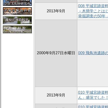
008 平城宮跡
2013年9月
－木簡学ことはじ
発掘調査の50年
2000年9月27日水曜日
009 飛鳥池遺跡の
010 平城宮跡
2013年9月
ん」盛況でした
010 平城宮跡