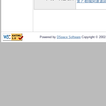
査と都城関連遺
Powered by
DSpace Software
Copyright © 200