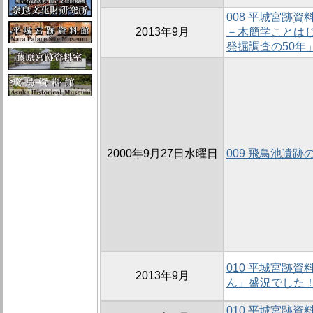
008 平城宮跡
2013年9月
－木簡学ことはじ
発掘調査の50年
2000年9月27日水曜日
009 飛鳥池遺跡の
010 平城宮跡
2013年9月
ん」盛況でした
010 平城宮跡