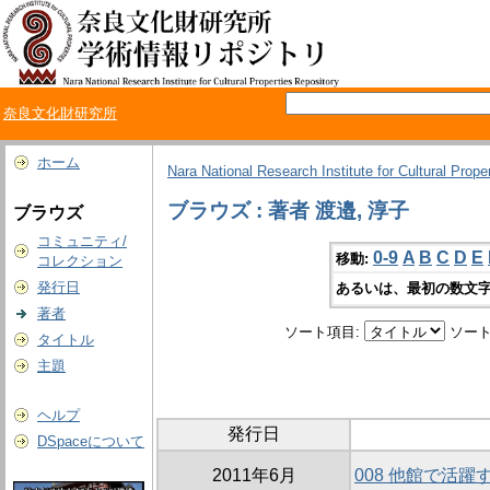
奈良文化財研究所
ホーム
Nara National Research Institute for Cultural Prope
ブラウズ : 著者 渡邉, 淳子
ブラウズ
コミュニティ/
0-9
A
B
C
D
E
移動:
コレクション
発行日
あるいは、最初の数文字
著者
ソート項目:
ソート
タイトル
主題
ヘルプ
発行日
DSpaceについて
2011年6月
008 他館で活