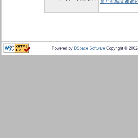
査と都城関連遺
Powered by
DSpace Software
Copyright © 200