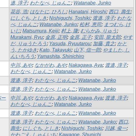
邉, 淳子
;
わたなべ, じゅんこ
;
Watanabe, Junko
花谷, 浩
;
はなたに, ひろし
;
Hanatani, Hiroshi
;
西口, 壽生
;
にしぐち, としき
;
Nishiguchi, Toshiki
;
渡邉, 淳子
;
わたな
べ, じゅんこ
;
Watanabe, Junko
;
松村, 恵司
;
まつむら, け
いじ
;
Matsumura, Keiji
;
村上, 隆
;
むらかみ, りゅう
;
Murakami, Ryu
;
金原, 正明
;
金原, 正子
;
安田, 龍太郎
;
やす
だ, りゅうたろう
;
Yasuda, Ryuutarou
;
加藤, 貴之
;
かと
う, たかゆき
;
Kato, Takayuki
;
山下, 信一郎
;
やました, し
んいちろう
;
Yamashita, Shinichiro
中川, あや
;
なかがわ, あや
;
Nakagawa, Aya
;
渡邉, 淳子
;
わたなべ, じゅんこ
;
Watanabe, Junko
渡邉, 淳子
;
わたなべ, じゅんこ
;
Watanabe, Junko
渡邉, 淳子
;
わたなべ, じゅんこ
;
Watanabe, Junko
バー
中川, あや
;
なかがわ, あや
;
Nakagawa, Aya
;
渡邉, 淳子
;
わたなべ, じゅんこ
;
Watanabe, Junko
渡邉, 淳子
;
わたなべ, じゅんこ
;
Watanabe, Junko
渡邉, 淳子
;
わたなべ, じゅんこ
;
Watanabe, Junko
;
西口,
壽生
;
にしぐち, としき
;
Nishiguchi, Toshiki
;
川越, 俊一
;
かわごえ, しゅんいち
;
Kawagoe, Shunichi