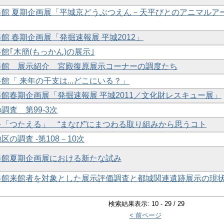
資料館 夏期企画展「平城京どうぶつえん－天平びとのアニマルア
料館 春期企画展「発掘速報展 平城2012」
料館｢木簡(もっかん)の展示｣
資料館 展示紹介 宮殿復原展示コーナーの調度たち
料館「 来年の干支は...どこにいる？」
資料館春期企画展「発掘速報展 平城2011／文化財レスキュー展」
の調査 第99-3次
化を「つたえる」 “まなび”にまつわる取り組みから思うコト
区の調査 -第108－10次
資料館夏期企画展における新たな試み
資料館来館者を対象とした展示評価調査と都城関連遺跡展示の現
検索結果表示: 10 - 29 / 29
< 前ページ