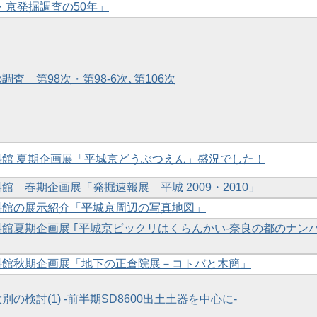
・京発掘調査の50年」
調査 第98次・第98-6次､第106次
資料館 夏期企画展「平城京どうぶつえん」盛況でした！
料館 春期企画展「発掘速報展 平城 2009・2010」
資料館の展示紹介「平城京周辺の写真地図」
資料館夏期企画展 ｢平城京ビックリはくらんかい-奈良の都のナン
資料館秋期企画展「地下の正倉院展－コトバと木簡」
大別の検討(1) -前半期SD8600出土土器を中心に-