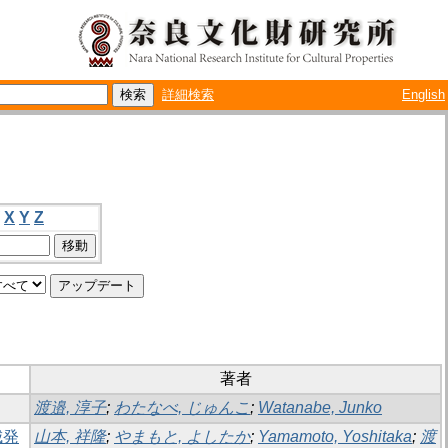
詳細検索
English
X
Y
Z
著者
渡邉, 淳子
;
わたなべ, じゅんこ
;
Watanabe, Junko
城発
山本, 祥隆
;
やまもと, よしたか
;
Yamamoto, Yoshitaka
;
渡