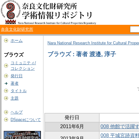
奈良文化財研究所
ホーム
Nara National Research Institute for Cultural Prope
ブラウズ : 著者 渡邉, 淳子
ブラウズ
コミュニティ/
コレクション
発行日
著者
タイトル
主題
ヘルプ
発行日
DSpaceについて
2011年6月
008 他館で活
008 平城宮跡
2013年9月