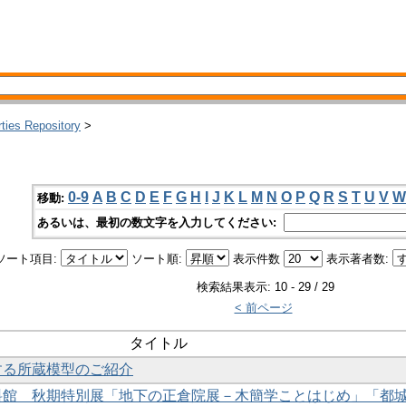
rties Repository
>
0-9
A
B
C
D
E
F
G
H
I
J
K
L
M
N
O
P
Q
R
S
T
U
V
W
移動:
あるいは、最初の数文字を入力してください:
ソート項目:
ソート順:
表示件数
表示著者数:
検索結果表示: 10 - 29 / 29
< 前ページ
タイトル
躍する所蔵模型のご紹介
資料館 秋期特別展「地下の正倉院展－木簡学ことはじめ」「都