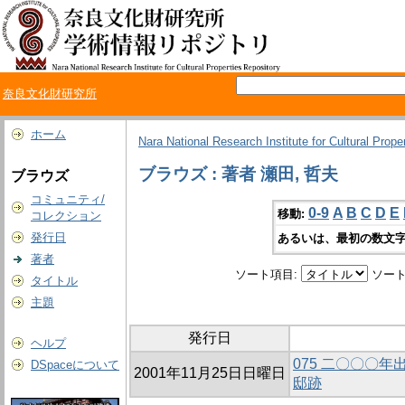
奈良文化財研究所
ホーム
Nara National Research Institute for Cultural Prope
ブラウズ : 著者 瀬田, 哲夫
ブラウズ
コミュニティ/
0-9
A
B
C
D
E
移動:
コレクション
発行日
あるいは、最初の数文字
著者
ソート項目:
ソート
タイトル
主題
発行日
ヘルプ
075 二〇〇〇
DSpaceについて
2001年11月25日日曜日
邸跡