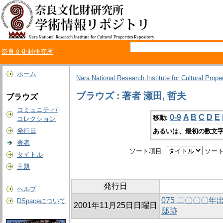
奈良文化財研究所
ホーム
Nara National Research Institute for Cultural Prope
ブラウズ : 著者 瀬田, 哲夫
ブラウズ
コミュニティ/
0-9
A
B
C
D
E
移動:
コレクション
発行日
あるいは、最初の数文字
著者
ソート項目:
ソート
タイトル
主題
発行日
ヘルプ
075 二〇〇〇
DSpaceについて
2001年11月25日日曜日
邸跡