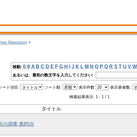
rties Repository
>
0-9
A
B
C
D
E
F
G
H
I
J
K
L
M
N
O
P
Q
R
S
T
U
V
W
移動:
あるいは、最初の数文字を入力してください:
ソート項目:
ソート順:
表示件数
表示著者数:
検索結果表示: 1 - 1 / 1
タイトル
区の調査 第85次