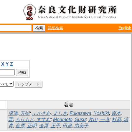
詳細検索
English
X
Y
Z
著者
深澤, 芳樹
;
ふかさわ, よしき
;
Fukasawa, Yoshiki
;
森本,
晋
;
もりもと, すすむ
;
Morimoto, Susu
;
片山, 一道
;
杉原, 清
貴
;
金原, 正明
;
金原, 正子
;
田邉, 由美子