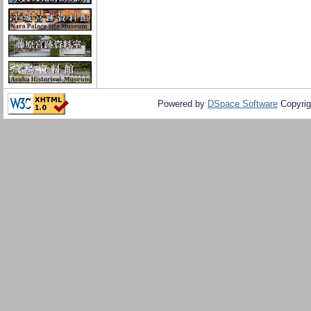
Powered by
DSpace Software
Copyrig