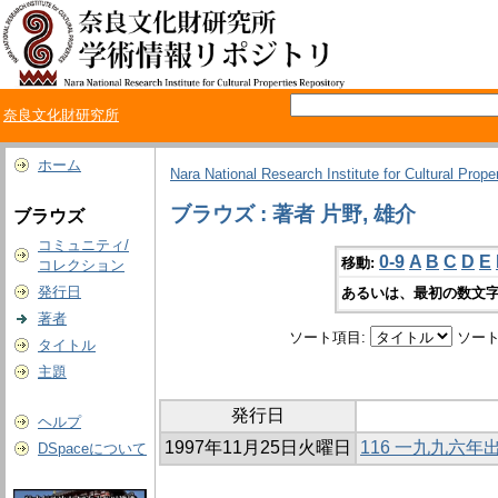
奈良文化財研究所
ホーム
Nara National Research Institute for Cultural Prope
ブラウズ : 著者 片野, 雄介
ブラウズ
コミュニティ/
0-9
A
B
C
D
E
移動:
コレクション
発行日
あるいは、最初の数文字
著者
ソート項目:
ソート
タイトル
主題
発行日
ヘルプ
1997年11月25日火曜日
116 一九九六
DSpaceについて