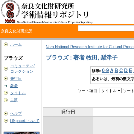
奈良文化財研究所
ホーム
Nara National Research Institute for Cultural Prope
ブラウズ : 著者 牧田, 梨津子
ブラウズ
コミュニティ/
0-9
A
B
C
D
E
移動:
コレクション
発行日
あるいは、最初の数文字
著者
ソート項目:
ソート
タイトル
主題
発行日
ヘルプ
DSpaceについて