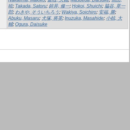
暁
;
Takada, Satoru
;
鉾井, 修一
;
Hokoi, Shuichi
;
脇谷, 草一
郎
;
わきや, そういちろう
;
Wakiya, Soichiro
;
安福, 勝
;
Abuku, Masaru
;
犬塚, 将英
;
Inuzuka, Masahide
;
小椋, 大
輔
;
Ogura, Daisuke