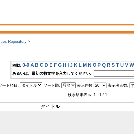
rties Repository
>
0-9
A
B
C
D
E
F
G
H
I
J
K
L
M
N
O
P
Q
R
S
T
U
V
W
移動:
あるいは、最初の数文字を入力してください:
ソート項目:
ソート順:
表示件数
表示著者数:
検索結果表示: 1 - 1 / 1
タイトル