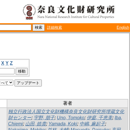
詳細検索
English
X
Y
Z
著者
独立行政法人国立文化財機構奈良文化財研究所埋蔵文化
財センター
;
宇野, 朋子
;
Uno, Tomoko
;
伊庭, 千恵美
;
Iba,
Chiemi
;
山田, 皓貴
;
Yamada, Koki
;
中嶋, 麻起子
;
Nakajima, Makiko
;
益枝, 大輔
;
Masueda, Daisuke
;
高田,