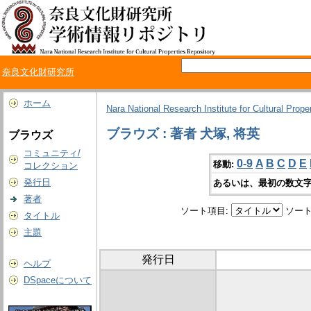
奈良文化財研究所
ホーム
Nara National Research Institute for Cultural Prope
ブラウズ : 著者 犬塚, 将英
ブラウズ
コミュニティ/
0-9
A
B
C
D
E
移動:
コレクション
発行日
あるいは、最初の数文字
著者
ソート項目:
ソート
タイトル
主題
発行日
ヘルプ
DSpaceについて