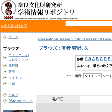
奈良文化財研究所
ホーム
Nara National Research Institute for Cultural Prope
ブラウズ : 著者 狩野, 久
ブラウズ
コミュニティ/
0-9
A
B
C
D
E
移動:
コレクション
発行日
あるいは、最初の数文字
著者
ソート項目:
ソート
タイトル
主題
ヘルプ
発行日
DSpaceについて