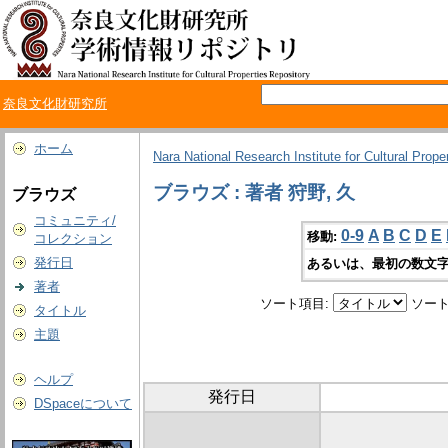
奈良文化財研究所
ホーム
Nara National Research Institute for Cultural Prope
ブラウズ : 著者 狩野, 久
ブラウズ
コミュニティ/
0-9
A
B
C
D
E
移動:
コレクション
発行日
あるいは、最初の数文字
著者
ソート項目:
ソート
タイトル
主題
ヘルプ
発行日
DSpaceについて