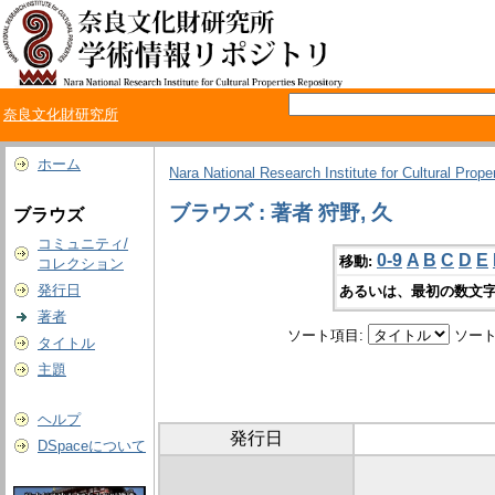
奈良文化財研究所
ホーム
Nara National Research Institute for Cultural Prope
ブラウズ : 著者 狩野, 久
ブラウズ
コミュニティ/
0-9
A
B
C
D
E
移動:
コレクション
発行日
あるいは、最初の数文字
著者
ソート項目:
ソート
タイトル
主題
ヘルプ
発行日
DSpaceについて