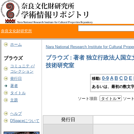
奈良文化財研究所
ホーム
Nara National Research Institute for Cultural Prope
ブラウズ : 著者 独立行政法人
ブラウズ
技術研究室
コミュニティ/
コレクション
0-9
A
B
C
D
E
発行日
移動:
著者
あるいは、最初の数文字
タイトル
ソート項目:
ソート
主題
ヘルプ
発行日
DSpaceについて