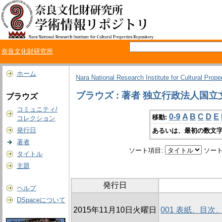
奈良文化財研究所
ホーム
Nara National Research Institute for Cultural Prope
ブラウズ : 著者 独立行政法人
ブラウズ
コミュニティ/
0-9
A
B
C
D
E
移動:
コレクション
発行日
あるいは、最初の数文字
著者
ソート項目:
ソート
タイトル
主題
発行日
ヘルプ
DSpaceについて
2015年11月10日火曜日
001 表紙、目