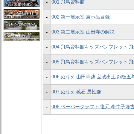
001 飛鳥資料館
-
002 第一展示室 展示品目録
-
003 第二展示室 山田寺の解説
-
004 飛鳥資料館キッズパンフレット 
-
005 飛鳥資料館キッズパンフレット 
-
006 ぬりえ 山田寺跡 宝蔵出土 銅板
-
007 ぬりえ 猿石 男性像
-
008 ペーパークラフト 復元 牽牛子塚
-