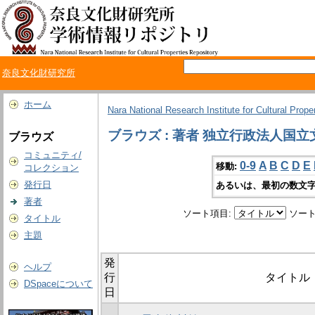
奈良文化財研究所
ホーム
Nara National Research Institute for Cultural Prope
ブラウズ : 著者 独立行政法人
ブラウズ
コミュニティ/
0-9
A
B
C
D
E
移動:
コレクション
発行日
あるいは、最初の数文字
著者
ソート項目:
ソート
タイトル
主題
発
ヘルプ
行
タイトル
DSpaceについて
日