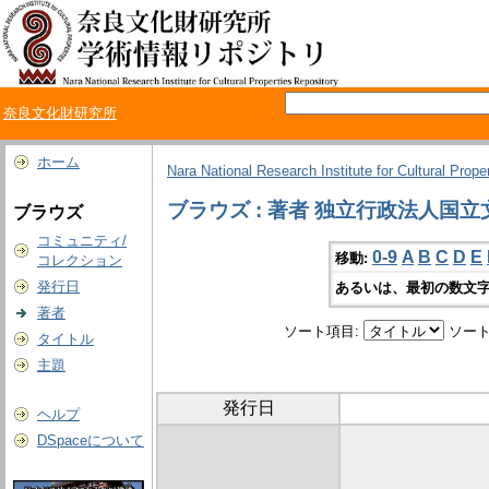
奈良文化財研究所
ホーム
Nara National Research Institute for Cultural Prope
ブラウズ : 著者 独立行政法人国
ブラウズ
コミュニティ/
0-9
A
B
C
D
E
移動:
コレクション
発行日
あるいは、最初の数文字
著者
ソート項目:
ソート
タイトル
主題
発行日
ヘルプ
DSpaceについて