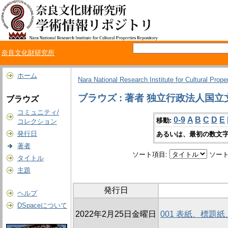
奈良文化財研究所
ホーム
Nara National Research Institute for Cultural Prope
ブラウズ : 著者 独立行政法人国
ブラウズ
コミュニティ/
0-9
A
B
C
D
E
移動:
コレクション
発行日
あるいは、最初の数文字
著者
ソート項目:
ソート
タイトル
主題
発行日
ヘルプ
DSpaceについて
2022年2月25日金曜日
001 表紙、標題