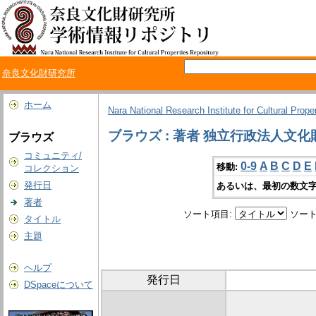
奈良文化財研究所
ホーム
Nara National Research Institute for Cultural Prope
ブラウズ : 著者 独立行政法人文
ブラウズ
コミュニティ/
0-9
A
B
C
D
E
移動:
コレクション
発行日
あるいは、最初の数文字
著者
ソート項目:
ソート
タイトル
主題
ヘルプ
発行日
DSpaceについて