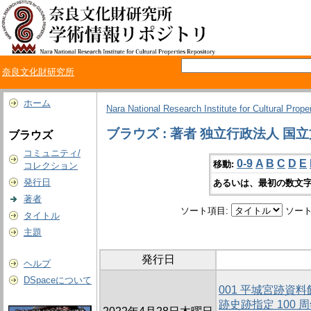
奈良文化財研究所
ホーム
Nara National Research Institute for Cultural Prope
ブラウズ : 著者 独立行政法人 
ブラウズ
コミュニティ/
0-9
A
B
C
D
E
移動:
コレクション
発行日
あるいは、最初の数文字
著者
ソート項目:
ソート
タイトル
主題
発行日
ヘルプ
DSpaceについて
001 平城宮跡資
跡史跡指定 100 