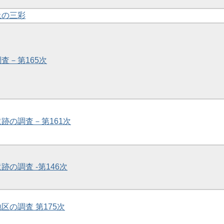
土の三彩
調査－第165次
遺跡の調査－第161次
跡の調査 -第146次
地区の調査 第175次