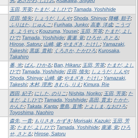
男
;
あさかわ, しげお
;
Asakawa, Shigeo
玉田, 芳英
;
たまだ, よしひで
;
Tamada, Yoshihide
庄田, 慎矢
;
しょうだ, しんや
;
Shoda, Shinya
;
降幡, 順子
;
ふりはた, じゅんこ
;
Furihata, Junko
;
高妻, 洋成
;
こうづ
ま, ようせい
;
Kouzuma, Yousei
;
玉田, 芳英
;
たまだ, よし
ひで
;
Tamada, Yoshihide
;
廣瀬, 覚
;
ひろせ, さとる
;
Hirose, Satoru
;
山崎, 健
;
やまざき, たけし
;
Yamazaki,
Takeshi
;
黒坂, 貴裕
;
くろさか, たかひろ
;
Kurosaka,
Takahiro
番, 光
;
ばん, ひかる
;
Ban, Hikaru
;
玉田, 芳英
;
たまだ, よし
ひで
;
Tamada, Yoshihide
;
庄田, 慎矢
;
しょうだ, しんや
;
Shoda, Shinya
;
山崎, 健
;
やまざき, たけし
;
Yamazaki,
Takeshi
;
木村, 理恵
;
きむら, りえ
;
Kimura, Rie
西田, 紀子
;
にした, のりこ
;
Nishita, Noriko
;
玉田, 芳英
;
た
まだ, よしひで
;
Tamada, Yoshihide
;
高田, 貫太
;
たかた,
かんた
;
Takata, Kanta
;
豊島, 直博
;
とよしま, なおひろ
;
Toyoshima, Naohiro
森先, 一貴
;
もりさき, かずき
;
Morisaki, Kazuki
;
玉田, 芳
英
;
たまだ, よしひで
;
Tamada, Yoshihide
;
廣瀬, 覚
;
ひろ
せ, さとる
;
Hirose, Satoru