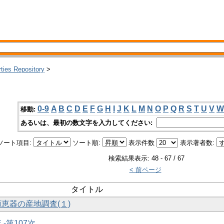
rties Repository
>
0-9
A
B
C
D
E
F
G
H
I
J
K
L
M
N
O
P
Q
R
S
T
U
V
W
移動:
あるいは、最初の数文字を入力してください:
ソート項目:
ソート順:
表示件数
表示著者数:
検索結果表示: 48 - 67 / 67
< 前ページ
タイトル
須恵器の産地調査(１)
 -第107次