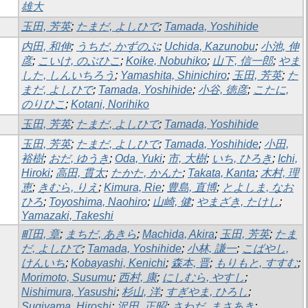
雄大
玉田, 芳英
;
たまだ, よしひで
;
Tamada, Yoshihide
内田, 和伸
;
うちだ, かずのぶ
;
Uchida, Kazunobu
;
小池, 伸
彦
;
こいけ, のぶひこ
;
Koike, Nobuhiko
;
山下, 信一郎
;
やま
した, しんいちろう
;
Yamashita, Shinichiro
;
玉田, 芳英
;
た
まだ, よしひで
;
Tamada, Yoshihide
;
小谷, 徳彦
;
こたに,
のりひこ
;
Kotani, Norihiko
玉田, 芳英
;
たまだ, よしひで
;
Tamada, Yoshihide
玉田, 芳英
;
たまだ, よしひで
;
Tamada, Yoshihide
;
小田,
裕樹
;
おだ, ゆうき
;
Oda, Yuki
;
市, 大樹
;
いち, ひろき
;
Ichi,
Hiroki
;
高田, 貫太
;
たかた, かんた
;
Takata, Kanta
;
木村, 理
恵
;
きむら, りえ
;
Kimura, Rie
;
豊島, 直博
;
とよしま, なお
ひろ
;
Toyoshima, Naohiro
;
山崎, 健
;
やまざき, たけし
;
Yamazaki, Takeshi
町田, 章
;
まちだ, あきら
;
Machida, Akira
;
玉田, 芳英
;
たま
だ, よしひで
;
Tamada, Yoshihide
;
小林, 謙一
;
こばやし,
けんいち
;
Kobayashi, Kenichi
;
森本, 晋
;
もりもと, すすむ
;
Morimoto, Susumu
;
西村, 康
;
にしむら, やすし
;
Nishimura, Yasushi
;
杉山, 洋
;
すぎやま, ひろし
;
Sugiyama, Hiroshi
;
沢田, 正昭
;
さわだ, まさあき
;