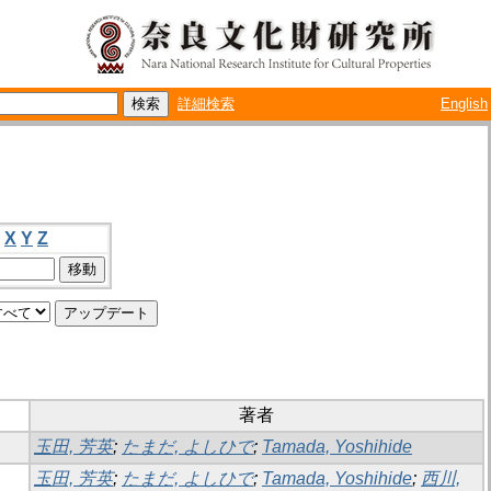
詳細検索
English
X
Y
Z
著者
玉田, 芳英
;
たまだ, よしひで
;
Tamada, Yoshihide
玉田, 芳英
;
たまだ, よしひで
;
Tamada, Yoshihide
;
西川,