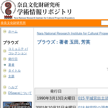
奈良文化財研究所
ホーム
Nara National Research Institute for Cultural Prope
ブラウズ : 著者 玉田, 芳英
ブラウズ
コミュニティ/
コレクション
発行日
著者
タイトル
主題
ヘルプ
発行日
DSpaceについて
1990年3月13日火曜日
015 平城宮出土
2001年10月31日水曜日
018 朝堂院の調査