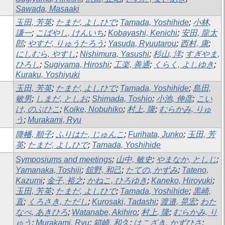
Sawada, Masaaki
玉田, 芳英
;
たまだ, よしひで
;
Tamada, Yoshihide
;
小林,
謙一
;
こばやし, けんいち
;
Kobayashi, Kenichi
;
安田, 龍太
郎
;
やすだ, りゅうたろう
;
Yasuda, Ryuutarou
;
西村, 康
;
にしむら, やすし
;
Nishimura, Yasushi
;
杉山, 洋
;
すぎやま,
ひろし
;
Sugiyama, Hiroshi
;
工楽, 善通
;
くらく, よしゆき
;
Kuraku, Yoshiyuki
玉田, 芳英
;
たまだ, よしひで
;
Tamada, Yoshihide
;
島田,
敏男
;
しまだ, としお
;
Shimada, Toshio
;
小池, 伸彦
;
こい
け, のぶひこ
;
Koike, Nobuhiko
;
村上, 隆
;
むらかみ, りゅ
う
;
Murakami, Ryu
降幡, 順子
;
ふりはた, じゅんこ
;
Furihata, Junko
;
玉田, 芳
英
;
たまだ, よしひで
;
Tamada, Yoshihide
Symposiums and meetings
;
山中, 敏史
;
やまなか, としじ
;
Yamanaka, Toshiji
;
舘野, 和己
;
たての, かずみ
;
Tateno,
Kazumi
;
金子, 裕之
;
かねこ, ひろゆき
;
Kaneko, Hiroyuki
;
玉田, 芳英
;
たまだ, よしひで
;
Tamada, Yoshihide
;
黒崎,
直
;
くろさき, ただし
;
Kurosaki, Tadashi
;
渡邉, 晃宏
;
わた
なべ, あきひろ
;
Watanabe, Akihiro
;
村上, 隆
;
むらかみ, り
ゅう
;
Murakami, Ryu
;
箱崎, 和久
;
はこざき, かずひさ
;