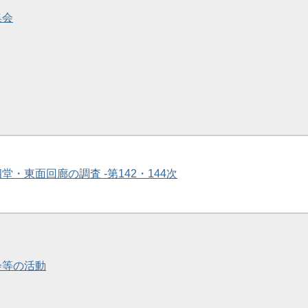
集会
四堂・東面回廊の調査 -第142・144次
会等の活動