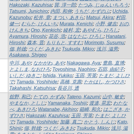
Hakozaki, Kazuhisa
;
巽, 淳一郎
;
たつみ, じゅんいちろう
;
Tatsumi, Junichiro
;
内田, 和伸
;
うちだ, かずのぶ
;
Uchida,
Kazunobu
;
松井, 章
;
まつい, あきら
;
Matsui, Akira
;
村田,
健一
;
むらた, けんいち
;
Murata, Kenichi
;
小野, 健吉
;
おの,
けんきち
;
Ono, Kenkichi
;
綾村, 宏
;
あやむら, ひろし
;
Ayamura, Hiroshi
;
花谷, 浩
;
はなたに, ひろし
;
Hanatani,
Hiroshi
;
森本, 晋
;
もりもと, すすむ
;
Morimoto, Susumu
;
佃, 幹雄
;
つくだ, みきお
;
Tsukuda, Mikio
;
浅川, 滋男
;
Asakawa, Shigeo
中川, あや
;
なかがわ, あや
;
Nakagawa, Aya
;
豊島, 直博
;
とよしま, なおひろ
;
Toyoshima, Naohiro
;
石田, 由紀子
;
いしだ, ゆきこ
;
Ishida, Yukiko
;
玉田, 芳英
;
たまだ, よしひ
で
;
Tamada, Yoshihide
;
高橋, 克壽
;
たかはし, かつひさ
;
Takahashi, Katsuhisa
;
長谷川, 透
舘野, 和己
;
たての, かずみ
;
Tateno, Kazumi
;
山中, 敏史
;
やまなか, としじ
;
Yamanaka, Toshiji
;
渡邉, 晃宏
;
わたな
べ, あきひろ
;
Watanabe, Akihiro
;
箱崎, 和久
;
はこざき, か
ずひさ
;
Hakozaki, Kazuhisa
;
玉田, 芳英
;
たまだ, よしひ
で
;
Tamada, Yoshihide
;
加藤, 真二
;
かとう, しんじ
;
Kato,
Shinji
;
佃, 幹雄
;
つくだ, みきお
;
Tsukuda, Mikio
;
浅川, 滋