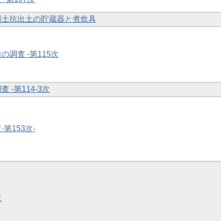
下層土抗出土の貯蔵器と煮炊具
の調査 -第115次
 -第114-3次
-第153次-
流