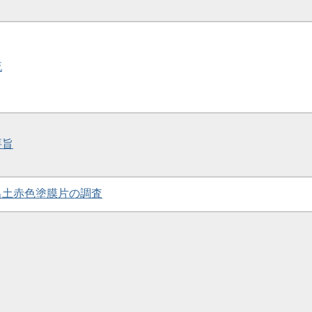
流
要旨
墳出土赤色塗膜片の調査