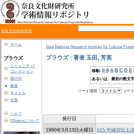
奈良文化財研究所
ホーム
Nara National Research Institute for Cultural Prope
ブラウズ : 著者 玉田, 芳英
ブラウズ
コミュニティ/
0-9
A
B
C
D
E
移動:
コレクション
発行日
あるいは、最初の数文字
著者
ソート項目:
ソート
タイトル
主題
ヘルプ
発行日
DSpaceについて
1990年3月13日火曜日
015 平城宮出土