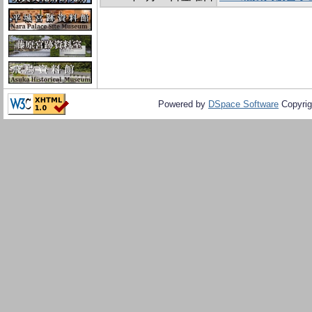
Powered by
DSpace Software
Copyrig