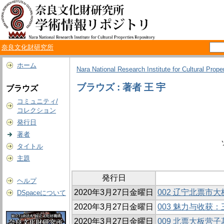
奈良文化財研究所
ホーム
Nara National Research Institute for Cultural Prope
ブラウズ : 著者 王 宇
ブラウズ
コミュニティ/
コレクション
発行日
著者
タイトル
主題
発行日
ヘルプ
2020年3月27日金曜日
002 辽宁北票市
DSpaceについて
2020年3月27日金曜日
003 魅力与收
2020年3月27日金曜日
009 北票大板营