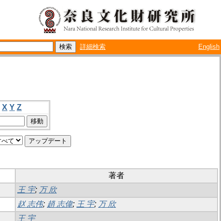
詳細検索
English
X
Y
Z
著者
王 宇
;
万 欣
赵 志伟
;
趙 志偉
;
王 宇
;
万 欣
王 宇