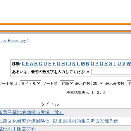
rties Repository
>
0-9
A
B
C
D
E
F
G
H
I
J
K
L
M
N
O
P
Q
R
S
T
U
V
W
移動:
あるいは、最初の数文字を入力してください:
ソート項目:
ソート順:
表示件数
表示著者数:
検索結果表示: 1 - 3 / 3
タイトル
大板营子墓地的勘探与发掘（续）
获：三燕文化研究新进展略议─以北票境内的相关考古发现为例
子墓地出土陶器研究