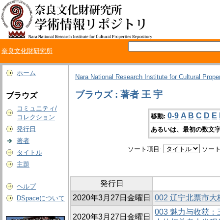
奈良文化財研究所
ホーム
Nara National Research Institute for Cultural Prope
ブラウズ : 著者 王 宇
ブラウズ
コミュニティ/
0-9
A
B
C
D
E
移動:
コレクション
発行日
あるいは、最初の数文字
著者
ソート項目:
ソート
タイトル
主題
発行日
ヘルプ
2020年3月27日金曜日
002 辽宁北票市
DSpaceについて
003 魅力与收获
2020年3月27日金曜日