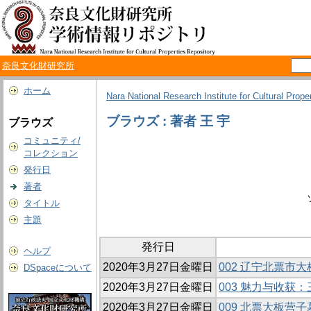
奈良文化財研究所
ホーム
Nara National Research Institute for Cultural Prope
ブラウズ : 著者 王 宇
ブラウズ
コミュニティ/
コレクション
発行日
著者
タイトル
主題
発行日
ヘルプ
2020年3月27日金曜日
002 辽宁北票市
DSpaceについて
2020年3月27日金曜日
003 魅力与收
2020年3月27日金曜日
009 北票大板营