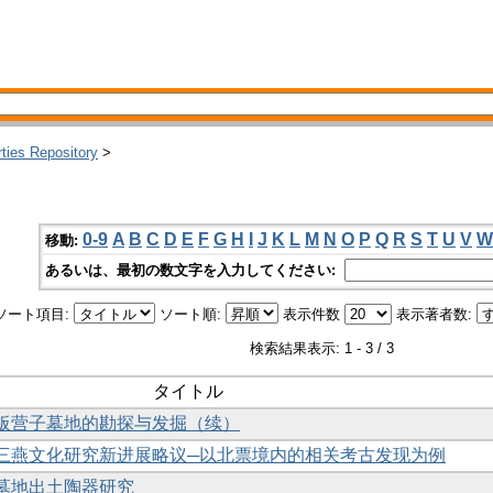
rties Repository
>
0-9
A
B
C
D
E
F
G
H
I
J
K
L
M
N
O
P
Q
R
S
T
U
V
W
移動:
あるいは、最初の数文字を入力してください:
ソート項目:
ソート順:
表示件数
表示著者数:
検索結果表示: 1 - 3 / 3
タイトル
大板营子墓地的勘探与发掘（续）
获：三燕文化研究新进展略议─以北票境内的相关考古发现为例
子墓地出土陶器研究