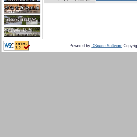
Powered by
DSpace Software
Copyrig