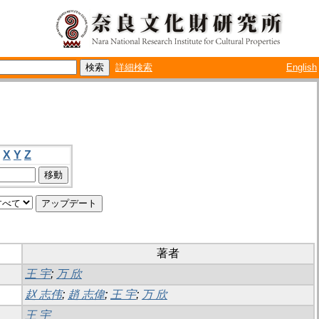
詳細検索
English
X
Y
Z
著者
王 宇
;
万 欣
赵 志伟
;
趙 志偉
;
王 宇
;
万 欣
王 宇