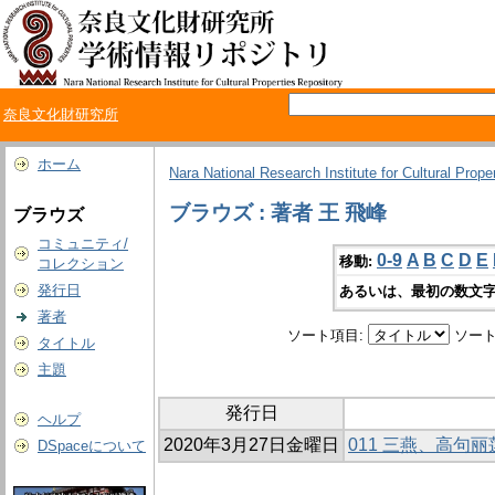
奈良文化財研究所
ホーム
Nara National Research Institute for Cultural Prope
ブラウズ : 著者 王 飛峰
ブラウズ
コミュニティ/
0-9
A
B
C
D
E
移動:
コレクション
発行日
あるいは、最初の数文字
著者
ソート項目:
ソート
タイトル
主題
発行日
ヘルプ
2020年3月27日金曜日
011 三燕、高句
DSpaceについて