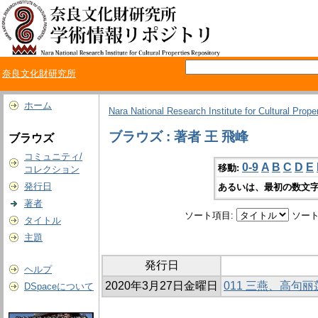
奈良文化財研究所
ホーム
Nara National Research Institute for Cultural Prope
ブラウズ : 著者 王 飛峰
ブラウズ
コミュニティ/
0-9
A
B
C
D
E
移動:
コレクション
発行日
あるいは、最初の数文字
著者
ソート項目:
ソート
タイトル
主題
発行日
ヘルプ
2020年3月27日金曜日
011 三燕、高句
DSpaceについて