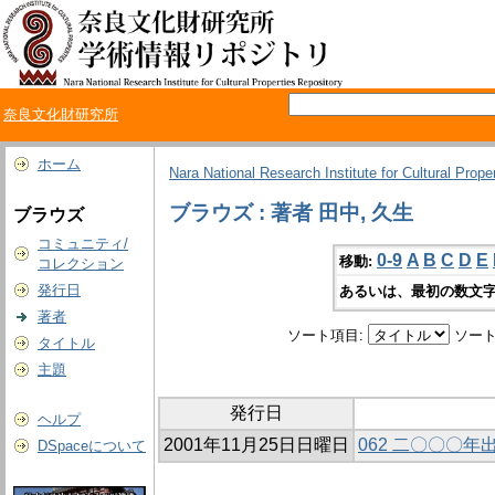
奈良文化財研究所
ホーム
Nara National Research Institute for Cultural Prope
ブラウズ : 著者 田中, 久生
ブラウズ
コミュニティ/
0-9
A
B
C
D
E
移動:
コレクション
発行日
あるいは、最初の数文字
著者
ソート項目:
ソート
タイトル
主題
発行日
ヘルプ
2001年11月25日日曜日
062 二〇〇〇
DSpaceについて