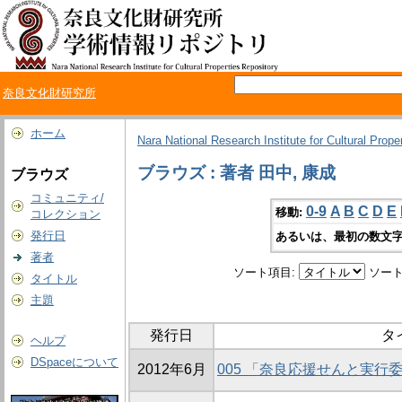
奈良文化財研究所
ホーム
Nara National Research Institute for Cultural Prope
ブラウズ : 著者 田中, 康成
ブラウズ
コミュニティ/
0-9
A
B
C
D
E
移動:
コレクション
発行日
あるいは、最初の数文字
著者
ソート項目:
ソート
タイトル
主題
発行日
タ
ヘルプ
DSpaceについて
2012年6月
005 「奈良応援せんと実行