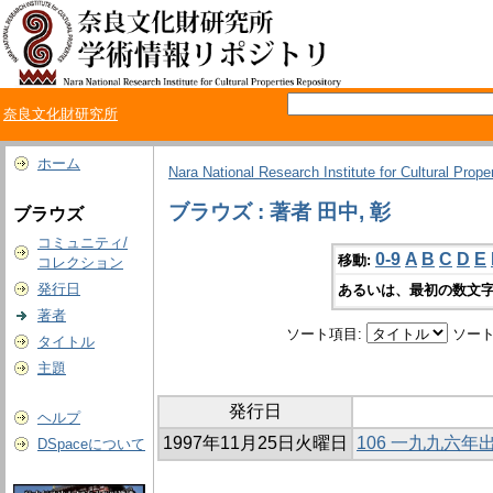
奈良文化財研究所
ホーム
Nara National Research Institute for Cultural Prope
ブラウズ : 著者 田中, 彰
ブラウズ
コミュニティ/
0-9
A
B
C
D
E
移動:
コレクション
発行日
あるいは、最初の数文字
著者
ソート項目:
ソート
タイトル
主題
発行日
ヘルプ
1997年11月25日火曜日
106 一九九六
DSpaceについて