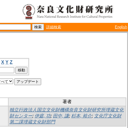
詳細検索
English
X
Y
Z
著者
独立行政法人国立文化財機構奈良文化財研究所埋蔵文化
財センター
;
伊庭, 功
;
田中, 謙
;
杉本, 裕介
;
文化庁文化財
第二課埋蔵文化財部門