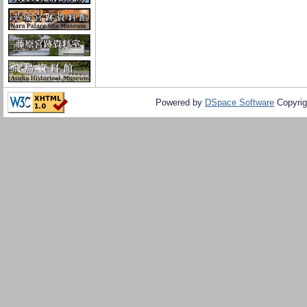
Powered by
DSpace Software
Copyrig