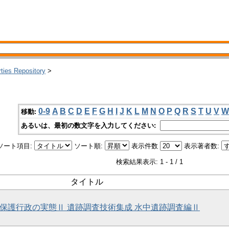
rties Repository
>
0-9
A
B
C
D
E
F
G
H
I
J
K
L
M
N
O
P
Q
R
S
T
U
V
W
移動:
あるいは、最初の数文字を入力してください:
ソート項目:
ソート順:
表示件数
表示著者数:
検索結果表示: 1 - 1 / 1
タイトル
跡保護行政の実態Ⅱ 遺跡調査技術集成 水中遺跡調査編Ⅱ