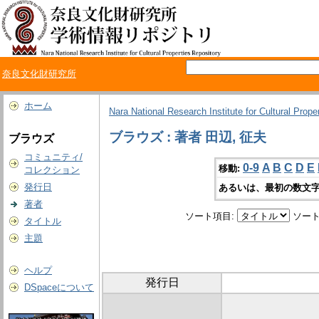
奈良文化財研究所
ホーム
Nara National Research Institute for Cultural Prope
ブラウズ : 著者 田辺, 征夫
ブラウズ
コミュニティ/
0-9
A
B
C
D
E
移動:
コレクション
発行日
あるいは、最初の数文字
著者
ソート項目:
ソート
タイトル
主題
ヘルプ
発行日
DSpaceについて