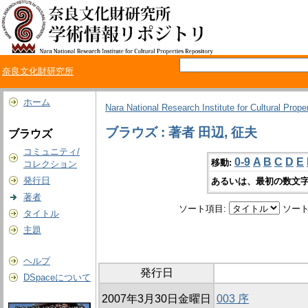
奈良文化財研究所
ホーム
Nara National Research Institute for Cultural Prope
ブラウズ : 著者 田辺, 征夫
ブラウズ
コミュニティ/
0-9
A
B
C
D
E
移動:
コレクション
発行日
あるいは、最初の数文字
著者
ソート項目:
ソート
タイトル
主題
ヘルプ
発行日
DSpaceについて
2007年3月30日金曜日
003 序