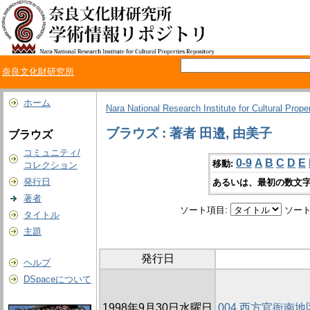
奈良文化財研究所
ホーム
Nara National Research Institute for Cultural Prope
ブラウズ : 著者 田邉, 由美子
ブラウズ
コミュニティ/
0-9
A
B
C
D
E
移動:
コレクション
発行日
あるいは、最初の数文字
著者
ソート項目:
ソート
タイトル
主題
発行日
ヘルプ
DSpaceについて
1998年9月30日水曜日
004 西方官衙南地