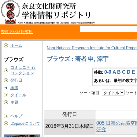
奈良文化財研究所
ホーム
Nara National Research Institute for Cultural Prope
ブラウズ : 著者 申, 淙宇
ブラウズ
コミュニティ/
0-9
A
B
C
D
E
移動:
コレクション
発行日
あるいは、最初の数文字
著者
ソート項目:
ソート
タイトル
主題
発行日
ヘルプ
005 日韓の古墳
DSpaceについて
2016年3月31日木曜日
研究