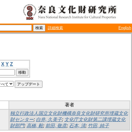
詳細検索
English
X
Y
Z
著者
独立行政法人国立文化財機構奈良文化財研究所埋蔵文化
財センター
;
白井, 久美子
;
文化庁文化財第二課埋蔵文化
財部門
;
高橋, 毅
;
前田, 敬彦
;
石本, 清
;
竹田, 純子