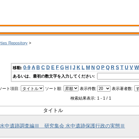
rties Repository
>
0-9
A
B
C
D
E
F
G
H
I
J
K
L
M
N
O
P
Q
R
S
T
U
V
W
移動:
あるいは、最初の数文字を入力してください:
ソート項目:
ソート順:
表示件数
表示著者数:
検索結果表示: 1 - 1 / 1
タイトル
 水中遺跡調査編Ⅲ 研究集会 水中遺跡保護行政の実態Ⅲ