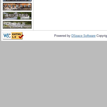
Powered by
DSpace Software
Copyrig