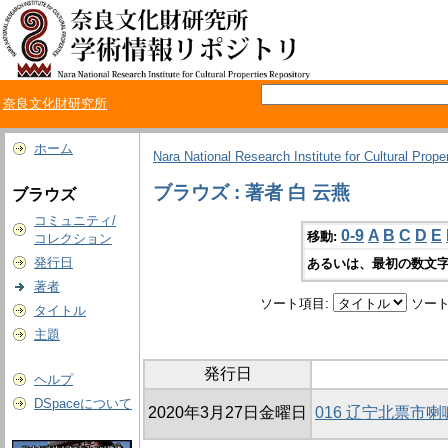
奈良文化財研究所
ホーム
Nara National Research Institute for Cultural Prope
ブラウズ : 著者 白 云燕
ブラウズ
コミュニティ/
0-9
A
B
C
D
E
移動:
コレクション
発行日
あるいは、最初の数文字
著者
ソート項目:
ソート
タイトル
主題
発行日
ヘルプ
DSpaceについて
2020年3月27日金曜日
016 辽宁北票市