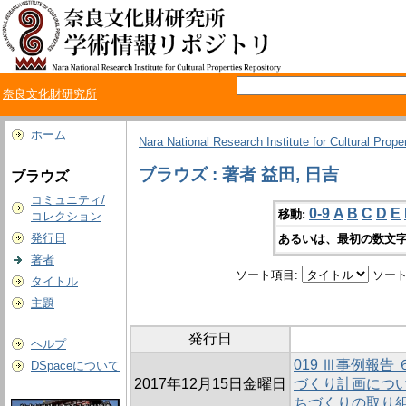
奈良文化財研究所
ホーム
Nara National Research Institute for Cultural Prope
ブラウズ : 著者 益田, 日吉
ブラウズ
コミュニティ/
0-9
A
B
C
D
E
移動:
コレクション
発行日
あるいは、最初の数文字
著者
ソート項目:
ソート
タイトル
主題
発行日
ヘルプ
019 Ⅲ事例報
DSpaceについて
2017年12月15日金曜日
づくり計画につ
ちづくりの取り