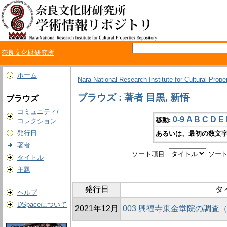
奈良文化財研究所
ホーム
Nara National Research Institute for Cultural Prope
ブラウズ : 著者 目黒, 新悟
ブラウズ
コミュニティ/
0-9
A
B
C
D
E
移動:
コレクション
発行日
あるいは、最初の数文字
著者
ソート項目:
ソート
タイトル
主題
発行日
タ
ヘルプ
DSpaceについて
2021年12月
003 興福寺東金堂院の調査