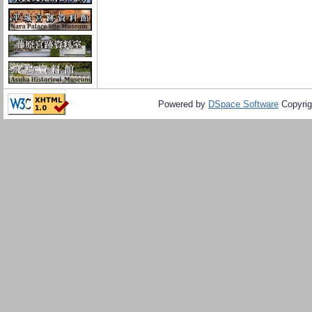
Powered by
DSpace Software
Copyrig