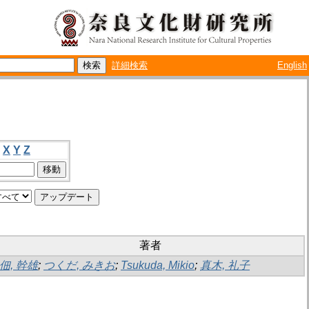
詳細検索
English
X
Y
Z
著者
佃, 幹雄
;
つくだ, みきお
;
Tsukuda, Mikio
;
真木, 礼子