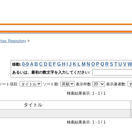
rties Repository
>
0-9
A
B
C
D
E
F
G
H
I
J
K
L
M
N
O
P
Q
R
S
T
U
V
W
移動:
あるいは、最初の数文字を入力してください:
ソート項目:
ソート順:
表示件数
表示著者数:
検索結果表示: 1 - 1 / 1
タイトル
検索結果表示: 1 - 1 / 1