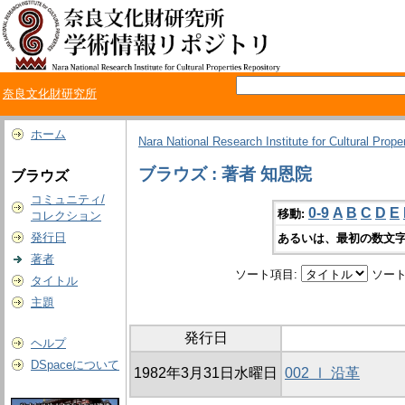
奈良文化財研究所
ホーム
Nara National Research Institute for Cultural Prope
ブラウズ : 著者 知恩院
ブラウズ
コミュニティ/
0-9
A
B
C
D
E
移動:
コレクション
発行日
あるいは、最初の数文字
著者
ソート項目:
ソート
タイトル
主題
発行日
ヘルプ
DSpaceについて
1982年3月31日水曜日
002 Ⅰ 沿革