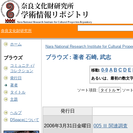
奈良文化財研究所
ホーム
Nara National Research Institute for Cultural Prope
ブラウズ : 著者 石崎, 武志
ブラウズ
コミュニティ/
0-9
A
B
C
D
E
移動:
コレクション
発行日
あるいは、最初の数文字
著者
ソート項目:
ソート
タイトル
主題
発行日
ヘルプ
DSpaceについて
2006年3月31日金曜日
005 Ⅲ 関連調査