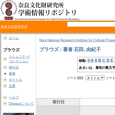
奈良文化財研究所
ホーム
Nara National Research Institute for Cultural Prope
ブラウズ : 著者 石田, 由紀子
ブラウズ
コミュニティ/
0-9
A
B
C
D
E
移動:
コレクション
発行日
あるいは、最初の数文字
著者
ソート項目:
ソート
タイトル
主題
ヘルプ
発行日
DSpaceについて